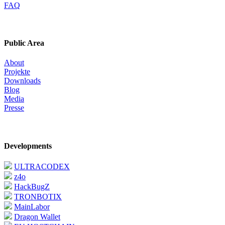
FAQ
Public Area
About
Projekte
Downloads
Blog
Media
Presse
Developments
ULTRACODEX
z4o
HackBugZ
TRONBOTIX
MainLabor
Dragon Wallet